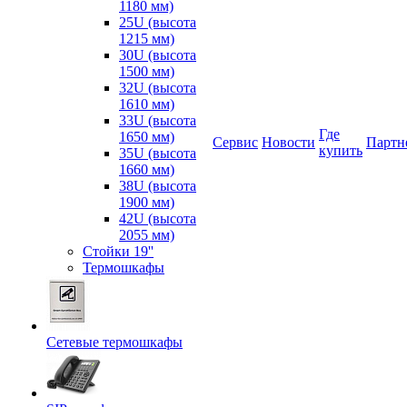
1180 мм)
25U (высота
1215 мм)
30U (высота
1500 мм)
32U (высота
1610 мм)
33U (высота
Где
1650 мм)
Сервис
Новости
Партн
купить
35U (высота
1660 мм)
38U (высота
1900 мм)
42U (высота
2055 мм)
Стойки 19''
Термошкафы
Сетевые термошкафы