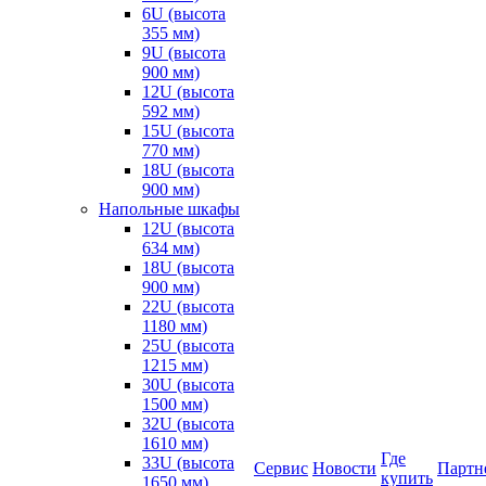
6U (высота
355 мм)
9U (высота
900 мм)
12U (высота
592 мм)
15U (высота
770 мм)
18U (высота
900 мм)
Напольные шкафы
12U (высота
634 мм)
18U (высота
900 мм)
22U (высота
1180 мм)
25U (высота
1215 мм)
30U (высота
1500 мм)
32U (высота
1610 мм)
Где
33U (высота
Сервис
Новости
Партн
купить
1650 мм)