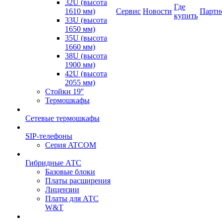
32U (высота
Где
1610 мм)
Сервис
Новости
Партн
купить
33U (высота
1650 мм)
35U (высота
1660 мм)
38U (высота
1900 мм)
42U (высота
2055 мм)
Стойки 19''
Термошкафы
Сетевые термошкафы
SIP-телефоны
Серия ATCOM
Гибридные АТС
Базовые блоки
Платы расширения
Лицензии
Платы для АТС
W&T