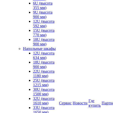
6U (высота
355 мм)
9U (высота
900 мм)
12U (высота
592 мм)
15U (высота
770 мм)
18U (высота
900 мм)
Напольные шкафы
12U (высота
634 мм)
18U (высота
900 мм)
22U (высота
1180 мм)
25U (высота
1215 мм)
30U (высота
1500 мм)
32U (высота
Где
1610 мм)
Сервис
Новости
Партн
купить
33U (высота
1650 мм)