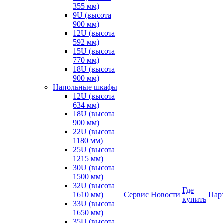
355 мм)
9U (высота
900 мм)
12U (высота
592 мм)
15U (высота
770 мм)
18U (высота
900 мм)
Напольные шкафы
12U (высота
634 мм)
18U (высота
900 мм)
22U (высота
1180 мм)
25U (высота
1215 мм)
30U (высота
1500 мм)
32U (высота
Где
1610 мм)
Сервис
Новости
Пар
купить
33U (высота
1650 мм)
35U (высота