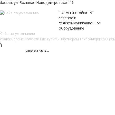
.Москва, ул. Большая Новодмитровская 49
шкафы и стойки 19"
сетевое и
телекоммуникационное
оборудование
аталог
Сервис
Новости
Где купить
Партнерам
Техподдержка
О ко
загрузка карты...