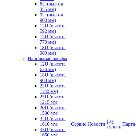
6U (высота
355 мм)
9U (высота
900 мм)
12U (высота
592 мм)
15U (высота
770 мм)
18U (высота
900 мм)
Напольные шкафы
12U (высота
634 мм)
18U (высота
900 мм)
22U (высота
1180 мм)
25U (высота
1215 мм)
30U (высота
1500 мм)
32U (высота
Где
1610 мм)
Сервис
Новости
Партн
купить
33U (высота
1650 мм)